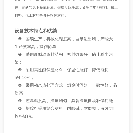
在一定的气氛下脱氧还原、锻烧反应生成，如生产电池材料、稀土
材料、化工材料等各种粉体材料。
设备技术特点和优势
❶ 连续⽣产，机械化程度⾼，⾃动进出料，产能⼤，
⽣产效率⾼，操作简单；
❷ 采⽤新型动密封结构，密封效果好，防⽌粉尘污
染；
❸ 采⽤⾼性能保温材料，保温性能好，降低能耗
5%-10%；
❹ 采⽤动态热处理⽅式，煅烧时间短，⼀致性好，品
质⾼；
❺ 控温精度⾼、温度均匀，具备温度⾃动补偿功能；
❻ 炉膛可采⽤复合材料，耐酸碱，耐磨损，有效防⽌
物料板结。