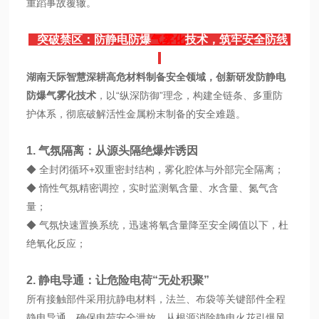
重蹈事故覆辙。
突破禁区：防静电防爆
气雾化
技术，筑牢安全防线
湖南天际智慧深耕高危材料制备安全领域，创新研发防静电
防爆气雾化技术
，以“纵深防御”理念，构建全链条、多重防
护体系，彻底破解活性金属粉末制备的安全难题。
1. 气氛隔离：从源头隔绝爆炸诱因
◆ 全封闭循环+双重密封结构，雾化腔体与外部完全隔离；
◆ 惰性气氛精密调控，实时监测氧含量、水含量、氮气含
量；
◆ 气氛快速置换系统，迅速将氧含量降至安全阈值以下，杜
绝氧化反应；
2. 静电导通：让危险电荷“无处积聚”
所有接触部件采用抗静电材料，法兰、布袋等关键部件全程
静电导通，确保电荷安全泄放，从根源消除静电火花引爆风