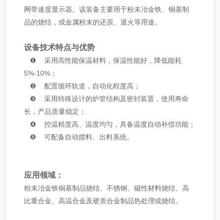
网带速度显示器。该装备主要用于粉未冶金铁、铜基制
品的烧结，或金属粉末的还原、退火等用途。
设备技术特点与优势
❶ 采⽤⾼性能保温材料，保温性能好，降低能耗
5%-10%；
❷ 配置循环轨道，⾃动化程度⾼；
❸ 采⽤特殊设计的炉管结构及密封装置，使⽤寿命
⻓，产品质量稳定；
❹ 控温精度⾼、温度均匀，具备温度⾃动补偿功能；
❺ 可配备⾃动摆料、出料系统。
应⽤领域：
粉末冶⾦铁铜基制品烧结、不锈钢、磁性材料烧结、⾼
⽐重合⾦、⾼温合⾦及硬质合⾦制品热处理或烧结。